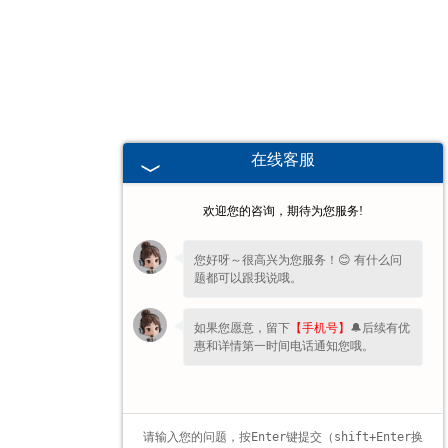
湖北高校、职业技术院校教学
挂图
-
湖北生科类
在线客服
-
湖北畜牧养殖
欢迎您的咨询，期待为您服务!
-
湖北病虫害
您好呀～很高兴为您服务！😊 有什么问
题都可以跟我说哦。
-
湖北医学教学
如果您愿意，留下
【手机号】
🔔后续有优
-
湖北传统医学类
惠和详情第一时间电话通知您哦。
-
湖北中小学教学挂图
-
湖北中小学教学投影片