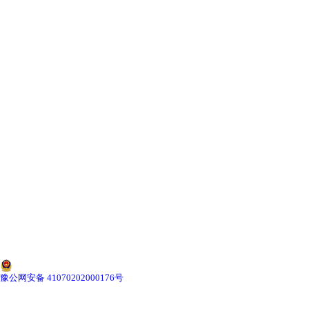
-
湖北寄生虫切片
湖北生物标本类
-
湖北植物浸制标本
-
湖北动植物包埋标本
-
湖北腊叶标本
-
湖北昆虫标本
-
湖北动物剥制标本
-
湖北中草药标本
豫公网安备 41070202000176号
-
湖北畜牧兽医宏观标本