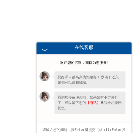
湖北高校、职业技术院校教学
挂图
-
湖北生科类
在线客服
-
湖北畜牧养殖
欢迎您的咨询，期待为您服务!
-
湖北病虫害
您好呀～很高兴为您服务！😊 有什么问
题都可以跟我说哦。
-
湖北医学教学
看到您停留许久啦，如果暂时不方便打
-
湖北传统医学类
字，可以留下您的
【电话】
🔔我会尽快回
复您。
-
湖北中小学教学挂图
-
湖北中小学教学投影片