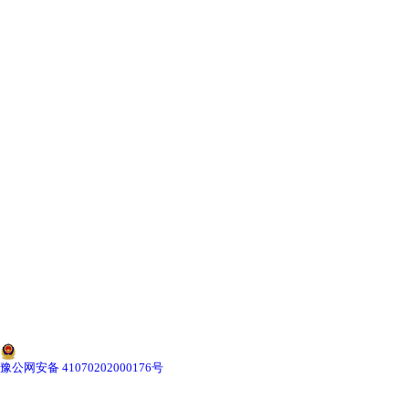
-
湖北寄生虫切片
湖北生物标本类
-
湖北植物浸制标本
-
湖北动植物包埋标本
-
湖北腊叶标本
-
湖北昆虫标本
-
湖北动物剥制标本
-
湖北中草药标本
豫公网安备 41070202000176号
-
湖北畜牧兽医宏观标本