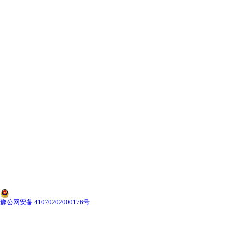
-
湖北寄生虫切片
湖北生物标本类
-
湖北植物浸制标本
-
湖北动植物包埋标本
-
湖北腊叶标本
-
湖北昆虫标本
-
湖北动物剥制标本
-
湖北中草药标本
豫公网安备 41070202000176号
-
湖北畜牧兽医宏观标本