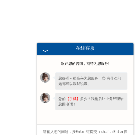
湖北高校、职业技术院校教学
挂图
-
湖北生科类
在线客服
-
湖北畜牧养殖
欢迎您的咨询，期待为您服务!
-
湖北病虫害
您好呀～很高兴为您服务！😊 有什么问
题都可以跟我说哦。
-
湖北医学教学
您的
【手机】
多少？我稍后让业务经理给
-
湖北传统医学类
您回电话！
-
湖北中小学教学挂图
-
湖北中小学教学投影片