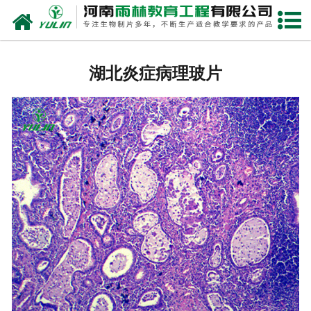
网站首页
湖北生物玻片
湖北炎症病理玻片
-
湖北植物切片
-
湖北中草药切片
-
湖北植物病理装片
-
湖北动物切片
-
湖北微生物切片
-
湖北组织胚胎切片
-
湖北人体病理切片