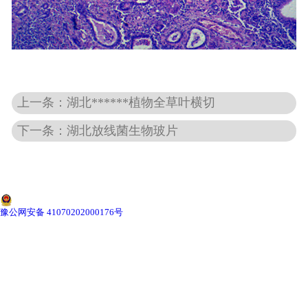
-
湖北动物骨骼标本
-
湖北组织胚胎标本
上一条：湖北******植物全草叶横切
-
湖北岩石矿物标本
下一条：湖北放线菌生物玻片
-
湖北解剖塑化标本
-
湖北植物标本
-
湖北植物原色覆膜标本
豫公网安备 41070202000176号
湖北实验仪器
-
湖北显微镜