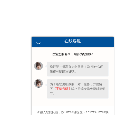
湖北高校、职业技术院校教学
挂图
-
湖北生科类
在线客服
-
湖北畜牧养殖
欢迎您的咨询，期待为您服务!
-
湖北病虫害
您好呀～很高兴为您服务！😊 有什么问
题都可以跟我说哦。
-
湖北医学教学
为了给您更细致的一对一服务，方便留一
-
湖北传统医学类
下
【手机号码】
吗？后续专员免费对接细
节。
-
湖北中小学教学挂图
-
湖北中小学教学投影片