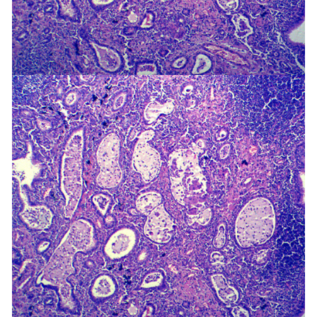
-
湖北寄生虫切片
湖北生物标本类
-
湖北植物浸制标本
-
湖北动植物包埋标本
-
湖北腊叶标本
-
湖北昆虫标本
-
湖北动物剥制标本
-
湖北中草药标本
-
湖北畜牧兽医宏观标本