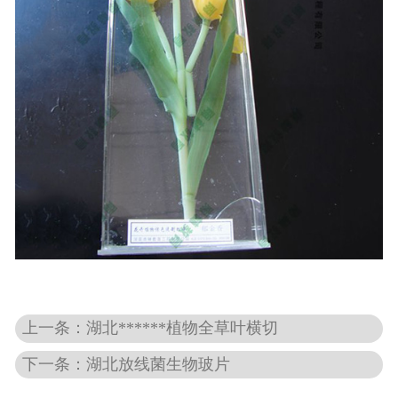
-
湖北动物骨骼标本
-
湖北组织胚胎标本
-
湖北岩石矿物标本
-
湖北解剖塑化标本
-
湖北植物标本
-
湖北植物原色覆膜标本
湖北实验仪器
上一条：湖北******植物全草叶横切
-
湖北显微镜
下一条：湖北放线菌生物玻片