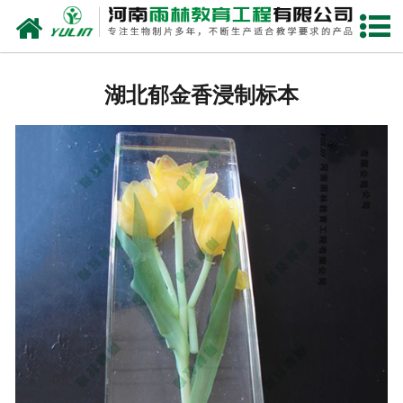
网站首页
湖北生物玻片
湖北郁金香浸制标本
-
湖北植物切片
-
湖北中草药切片
-
湖北植物病理装片
-
湖北动物切片
-
湖北微生物切片
-
湖北组织胚胎切片
-
湖北人体病理切片