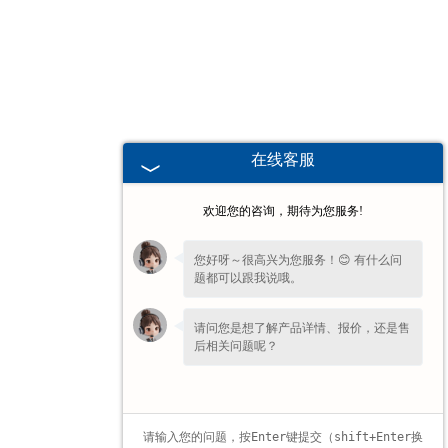
湖北高校、职业技术院校教学
挂图
-
湖北生科类
在线客服
-
湖北畜牧养殖
欢迎您的咨询，期待为您服务!
-
湖北病虫害
您好呀～很高兴为您服务！😊 有什么问
题都可以跟我说哦。
-
湖北医学教学
请问您是想了解产品详情、报价，还是售
-
湖北传统医学类
后相关问题呢？
-
湖北中小学教学挂图
-
湖北中小学教学投影片