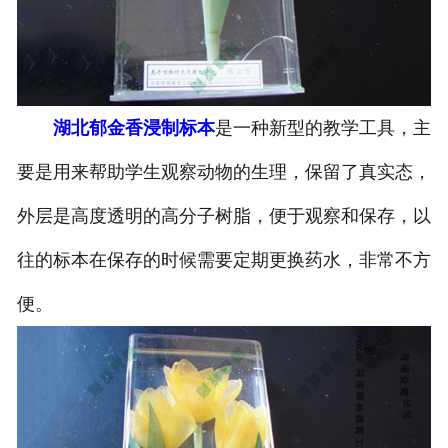
-
湖北寄生虫切片
湖北生物标本类
湖北郁金香浸制标本
是一种新型的教学工具，主
-
湖北植物浸制标本
要是用来帮助学生观察动物的生理，保留了真实态，
-
湖北动植物包埋标本
外层是高度透明的高分子树脂，便于观察和保存，以
-
湖北腊叶标本
往的标本在保存的时候需要定期更换药水，非常不方
-
湖北昆虫标本
便。
-
湖北动物剥制标本
-
湖北中草药标本
-
湖北畜牧兽医宏观标本