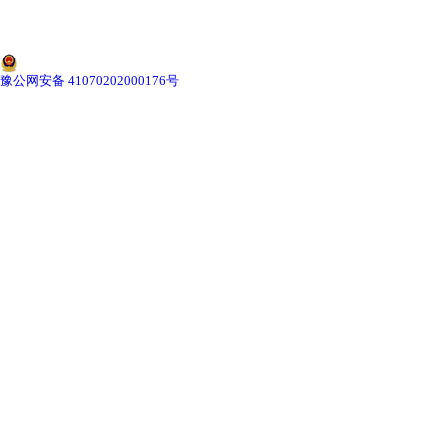
-
湖北切片机与切片刀
-
湖北切片盒
豫公网安备 41070202000176号
-
湖北标本制作采集工具
-
湖北微生物菌种
湖北教学模型
-
湖北骨骼模型
-
湖北器官模型
-
湖北医学教学模型
-
湖北口腔教学模型