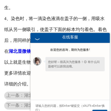
生。
4、染色时，将一滴染色液滴在盖子的一侧，用吸水
纸从另一侧吸引，使盖子下面的标本均匀着色。着色
在线客服
后，用同样的方法，滴一滴清水，把染色液吸出后，
欢迎您的咨询，期待为您服务!
在
湖北显微镜
下观察。
以上就是生物切片厂家总结的关于玻片的相关事项，
您好呀～很高兴为您服务！😊 有什么问
题都可以跟我说哦。
更多详情欢迎致电或留言，我们的工作人员会为您做
详细的介绍。
上一条：湖北教学挂图厂家分享如何才能成为一名合格的教师
下一条：湖北机贴足球和手缝、湖北机缝足球的不同之处