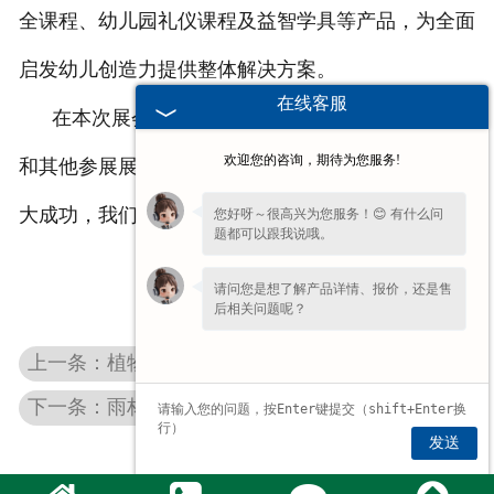
全课程、幼儿园礼仪课程及益智学具等产品，为全面
启发幼儿创造力提供整体解决方案。
在线客服
在本次展会上我公司所展示的产品受到各界领导
欢迎您的咨询，期待为您服务!
和其他参展展商及小朋友们的欢迎和认可，取得了较
大成功，我们也将继续努力将幼教事业做的更好！
您好呀～很高兴为您服务！😊 有什么问
题都可以跟我说哦。
请问您是想了解产品详情、报价，还是售
后相关问题呢？
上一条：植物标本馆为您讲述它的采集要求
下一条：雨林教育泰山、曲阜二日游
发送