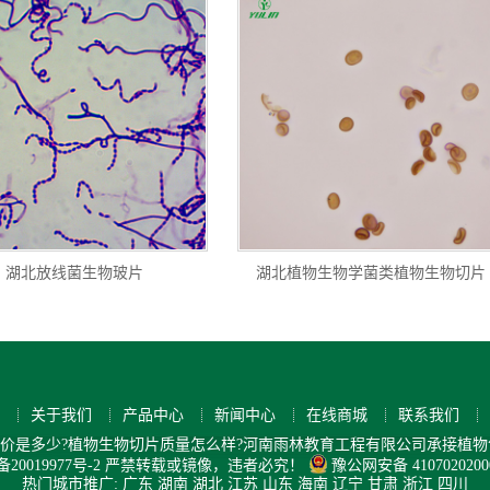
湖北放线菌生物玻片
湖北植物生物学菌类植物生物切片
关于我们
产品中心
新闻中心
在线商城
联系我们
价是多少?植物生物切片质量怎么样?河南雨林教育工程有限公司承接植物
备20019977号-2
严禁转载或镜像，违者必究！
豫公网安备 4107020200
热门城市推广:
广东
湖南
湖北
江苏
山东
海南
辽宁
甘肃
浙江
四川