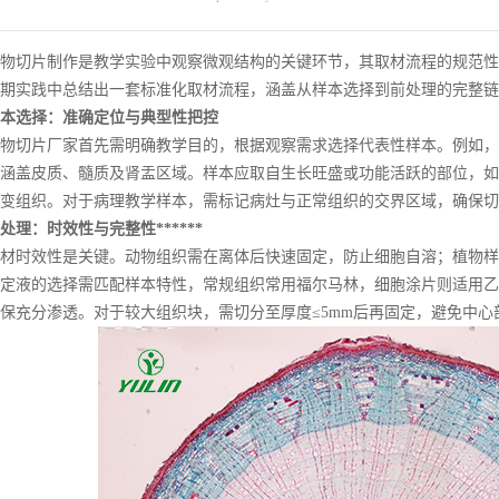
切片制作是教学实验中观察微观结构的关键环节，其取材流程的规范性
期实践中总结出一套标准化取材流程，涵盖从样本选择到前处理的完整链
选择：准确定位与典型性把控
切片厂家首先需明确教学目的，根据观察需求选择代表性样本。例如，
涵盖皮质、髓质及肾盂区域。样本应取自生长旺盛或功能活跃的部位，如
变组织。对于病理教学样本，需标记病灶与正常组织的交界区域，确保切
：时效性与完整性******
时效性是关键。动物组织需在离体后快速固定，防止细胞自溶；植物样
定液的选择需匹配样本特性，常规组织常用福尔马林，细胞涂片则适用乙醇
保充分渗透。对于较大组织块，需切分至厚度≤5mm后再固定，避免中心