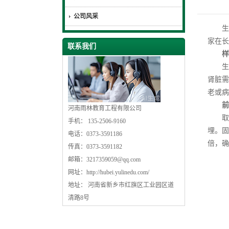
公司风采
生物
家在长
联系我们
样本
生物
肾脏需
老或病
前处理
河南雨林教育工程有限公司
取材
手机： 135-2506-9160
埋。固
电话：0373-3591186
倍，确
传真：0373-3591182
邮箱：
3217359059@qq.com
网址：
http://hubei.yulinedu.com/
地址： 河南省新乡市红旗区工业园区道
清路8号