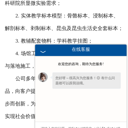
科研院所显微实验需求；
2. 实体教学标本模型：骨骼标本、浸制标本、
解剖标本、剥制标本、昆虫及昆虫生活史全套标本；
3. 教辅配套物料：学科教学挂图；
在线客服
4. 场馆工程服务：承接标本馆整体规划、设计
欢迎您的咨询，期待为您服务!
与落地施工，助力教学场景建设。
公司多年来，不断生产销售适合教学要求的产
您好呀～很高兴为您服务！😊 有什么问
题都可以跟我说哦。
品，向客户提供产品和服务。秉承 “为教育事业的进
步而创新，为行业同仁的发展而努力”的发展理念，
实现社会价值与企业价值协调发展。